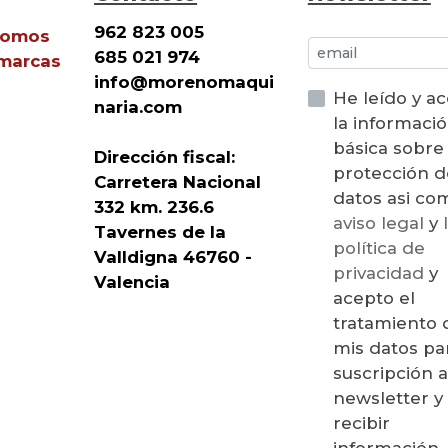
962 823 005
Somos
685 021 974
 marcas
info@morenomaqui
He leído y a
naria.com
la informaci
básica sobre
Dirección fiscal:
protección d
Carretera Nacional
datos asi 
332 km. 236.6
aviso legal
y
Tavernes de la
política de
Valldigna 46760 -
privacidad
y
Valencia
acepto el
tratamiento 
mis datos par
suscripción a
newsletter y
recibir
información,