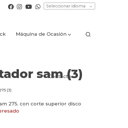
Seleccionar idioma
ock
Máquina de Ocasión
tador sam (3)
Contacto
275 (3)
am 275. con corte superior disco
teresado