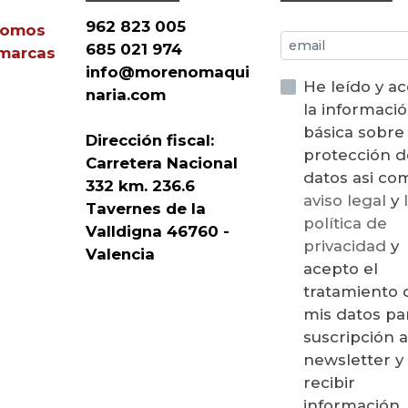
962 823 005
Somos
685 021 974
 marcas
info@morenomaqui
He leído y a
naria.com
la informaci
básica sobre
Dirección fiscal:
protección d
Carretera Nacional
datos asi 
332 km. 236.6
aviso legal
y
Tavernes de la
política de
Valldigna 46760 -
privacidad
y
Valencia
acepto el
tratamiento 
mis datos par
suscripción a
newsletter y
recibir
información,