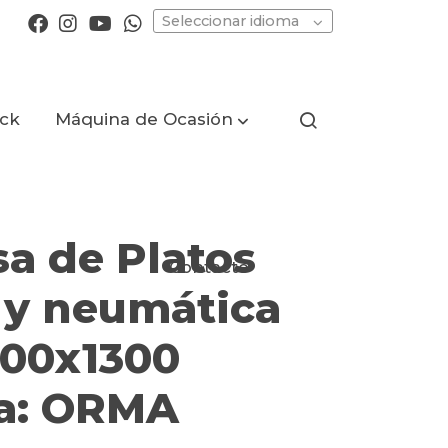
Seleccionar idioma
ock
Máquina de Ocasión
a de Platos
Contacto
 y neumática
500x1300
a: ORMA