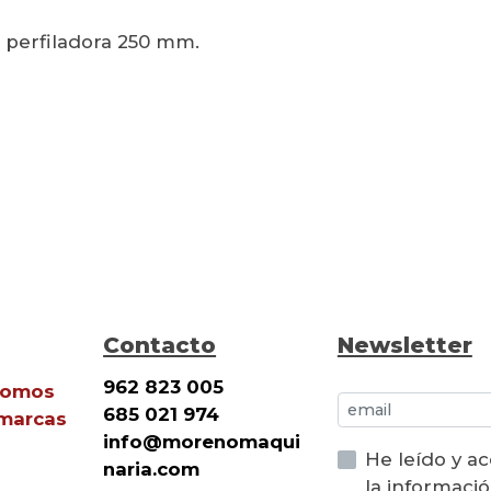
 perfiladora 250 mm.
Contacto
Newsletter
962 823 005
Somos
685 021 974
 marcas
info@morenomaqui
He leído y a
naria.com
la informaci