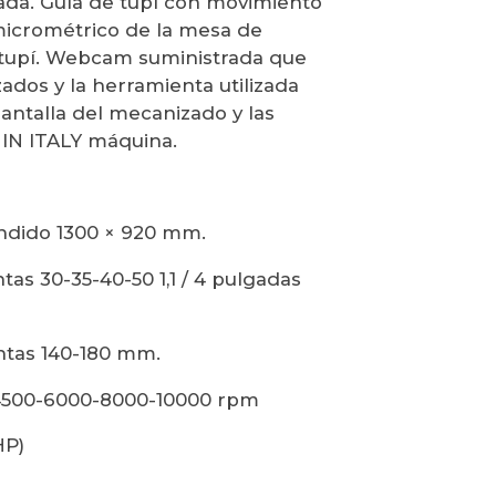
rtada. Guía de tupí con movimiento
micrométrico de la mesa de
a tupí. Webcam suministrada que
izados y la herramienta utilizada
pantalla del mecanizado y las
 IN ITALY máquina.
undido 1300 × 920 mm.
as 30-35-40-50 1,1 / 4 pulgadas
entas 140-180 mm.
-4500-6000-8000-10000 rpm
HP)