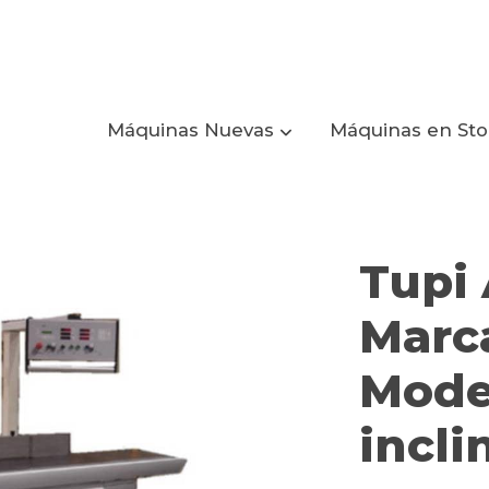
Máquinas Nuevas
Máquinas en St
asolin Modelo F45 evo eje inclinable
Tupi
Marca
Mode
incli