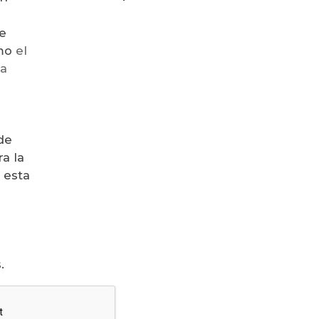
e
como
el
la
de
a la
 esta
.