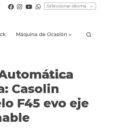
Seleccionar idioma
ock
Máquina de Ocasión
 Automática
Contacto
: Casolin
lo F45 evo eje
nable