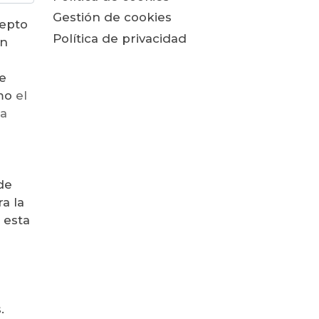
Gestión de cookies
cepto
Política de privacidad
ón
e
como
el
la
de
a la
 esta
.