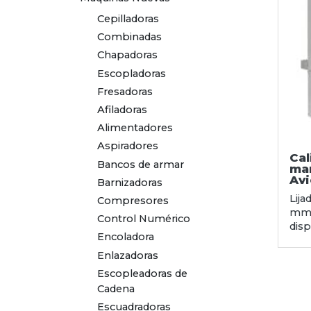
Cepilladoras
Combinadas
Chapadoras
Escopladoras
Fresadoras
Afiladoras
Alimentadores
Aspiradores
Cal
Bancos de armar
mar
Avi
Barnizadoras
Lija
Compresores
mm 
Control Numérico
disp
Encoladora
Enlazadoras
Escopleadoras de
Cadena
Escuadradoras