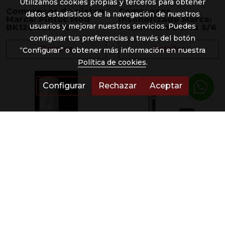
Utilizamos cookies propias y terceros para obtener
Compresor de piston
Compresor
datos estadísticos de la navegación de nuestros
Marca: Pintuc Mod
insonorizado Marca:
usuarios y mejorar nuestros servicios. Puedes
BK120.500 F10 SD
Pintuc Mod Siltek S/6
configurar tus preferencias a través del botón
Detalles
Detalles
“Configurar” o obtener más información en nuestra
Política de cookies
.
Configurar
Rechazar
Aceptar
Aspirador de 1 Saco y
Alimentador de 3
Potencia de 2 H.P.
rodillo de ancho
Kenbil
120*80 4 velocidades
Marca: MAGGI