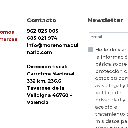
Contacto
Newsletter
962 823 005
Somos
685 021 974
 marcas
info@morenomaqui
He leído y a
naria.com
la informaci
básica sobre
Dirección fiscal:
protección d
Carretera Nacional
datos asi 
332 km. 236.6
aviso legal
y
Tavernes de la
política de
Valldigna 46760 -
privacidad
y
Valencia
acepto el
tratamiento 
mis datos par