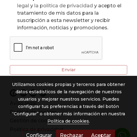
legal
y
la política de privacidad
y acepto el
tratamiento de mis datos para la
suscripción a esta newsletter y recibir
información, noticias y promociones.
Enviar
Utilizamos cookies propias y terceros para obtener
datos estadísticos de la navegación de nuestros
usuarios y mejorar nuestros servicios. Puedes
Aviso legal
configurar tus preferencias a través del botón
Política de cookies
“Configurar” o obtener más información en nuestra
Gestión de cookies
Política de cookies
.
Política de privacidad
Configurar
Rechazar
Aceptar