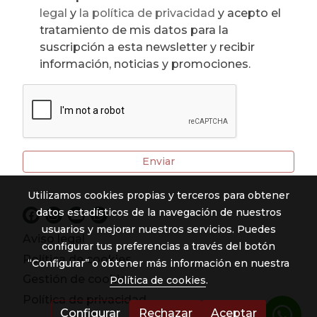
legal
y
la política de privacidad
y acepto el
tratamiento de mis datos para la
suscripción a esta newsletter y recibir
información, noticias y promociones.
Enviar
Utilizamos cookies propias y terceros para obtener
datos estadísticos de la navegación de nuestros
usuarios y mejorar nuestros servicios. Puedes
Aviso legal
configurar tus preferencias a través del botón
Política de cookies
“Configurar” o obtener más información en nuestra
Gestión de cookies
Política de cookies
.
Política de privacidad
Configurar
Rechazar
Aceptar