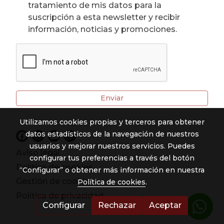
tratamiento de mis datos para la
suscripción a esta newsletter y recibir
información, noticias y promociones.
Enviar
Utilizamos cookies propias y terceros para obtener
datos estadísticos de la navegación de nuestros
usuarios y mejorar nuestros servicios. Puedes
Aviso legal
configurar tus preferencias a través del botón
Política de cookies
“Configurar” o obtener más información en nuestra
Gestión de cookies
Política de cookies
.
Política de privacidad
Configurar
Rechazar
Aceptar