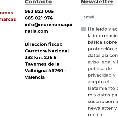
Contacto
Newsletter
962 823 005
Somos
685 021 974
 marcas
info@morenomaqui
He leído y a
naria.com
la informaci
básica sobre
Dirección fiscal:
protección d
Carretera Nacional
datos asi 
332 km. 236.6
aviso legal
y
Tavernes de la
política de
Valldigna 46760 -
privacidad
y
Valencia
acepto el
tratamiento 
mis datos par
suscripción a
newsletter y
recibir